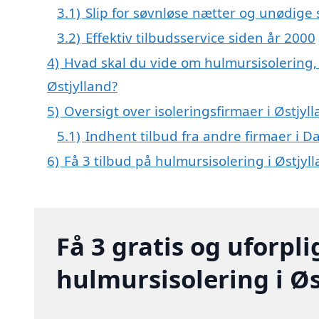
3.1)
Slip for søvnløse nætter og unødige
3.2)
Effektiv tilbudsservice siden år 2000
4)
Hvad skal du vide om hulmursisolering, 
Østjylland?
5)
Oversigt over isoleringsfirmaer i Østjyl
5.1)
Indhent tilbud fra andre firmaer i 
6)
Få 3 tilbud på hulmursisolering i Østjyl
Få 3 gratis og uforpl
hulmursisolering i Øs