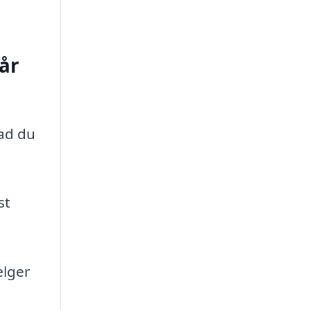
 år
ad du
st
ælger