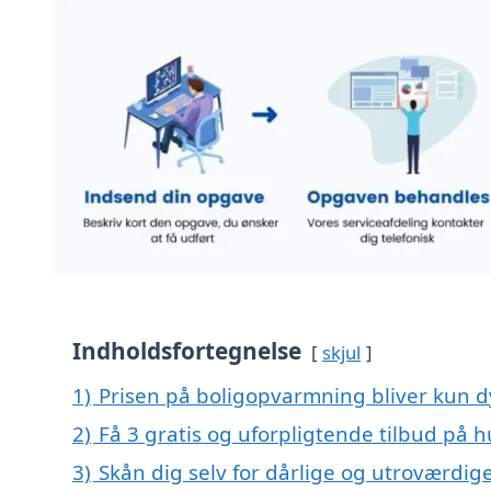
Indholdsfortegnelse
skjul
1)
Prisen på boligopvarmning bliver kun d
2)
Få 3 gratis og uforpligtende tilbud på h
3)
Skån dig selv for dårlige og utroværdi