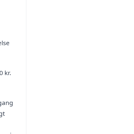
else
 kr.
gang
gt