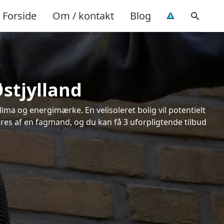
Forside
Om / kontakt
Blog
Østjylland
ima og energimærke. En velisoleret bolig vil potentielt
øres af en fagmand, og du kan få 3 uforpligtende tilbud