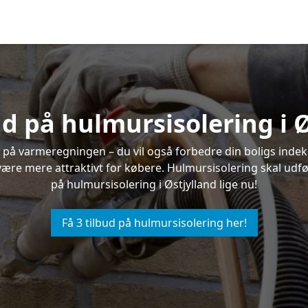
ud på hulmursisolering i 
 på varmeregningen – du vil også forbedre din boligs indekl
t være mere attraktivt for købere. Hulmursisolering skal udf
på hulmursisolering i Østjylland lige nu!
Få 3 tilbud på hulmursisolering her!