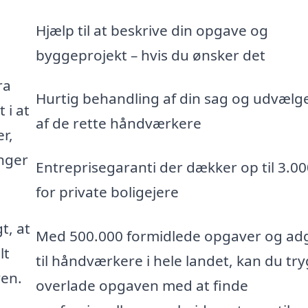
Hjælp til at beskrive din opgave og
byggeprojekt – hvis du ønsker det
ra
Hurtig behandling af din sag og udvælg
 i at
af de rette håndværkere
r,
inger
Entreprisegaranti der dækker op til 3.000
for private boligejere
t, at
Med 500.000 formidlede opgaver og ad
lt
til håndværkere i hele landet, kan du try
ven.
overlade opgaven med at finde