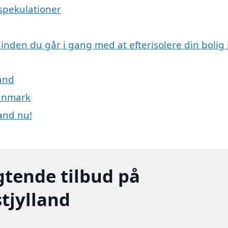
 spekulationer
inden du går i gang med at efterisolere din bolig 
land
Danmark
land nu!
igtende tilbud på
tjylland