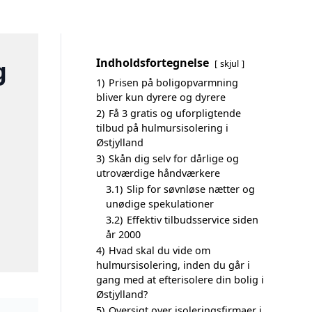
g
Indholdsfortegnelse
skjul
1)
Prisen på boligopvarmning
bliver kun dyrere og dyrere
2)
Få 3 gratis og uforpligtende
tilbud på hulmursisolering i
Østjylland
3)
Skån dig selv for dårlige og
utroværdige håndværkere
3.1)
Slip for søvnløse nætter og
unødige spekulationer
3.2)
Effektiv tilbudsservice siden
år 2000
4)
Hvad skal du vide om
hulmursisolering, inden du går i
gang med at efterisolere din bolig i
Østjylland?
5)
Oversigt over isoleringsfirmaer i